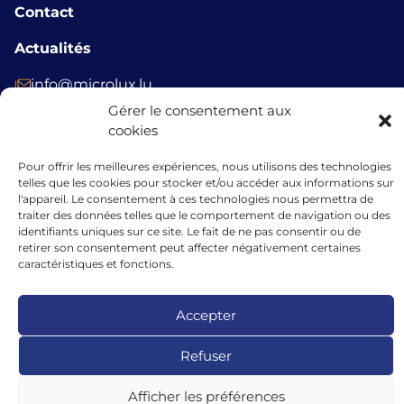
Contact
Actualités
info@microlux.lu
Gérer le consentement aux
+352 45 68 68 76
cookies
39 Rue Glesener, 1631 Gare, Luxembourg,
Pour offrir les meilleures expériences, nous utilisons des technologies
Luxembourg
telles que les cookies pour stocker et/ou accéder aux informations sur
l'appareil. Le consentement à ces technologies nous permettra de
traiter des données telles que le comportement de navigation ou des
identifiants uniques sur ce site. Le fait de ne pas consentir ou de
retirer son consentement peut affecter négativement certaines
Les financements accordés par microlux bénéficient du soutien de
caractéristiques et fonctions.
l’Union européenne au titre de l’instrument de garantie dans le cadre
du programme InvestEU.
Accepter
Refuser
Afficher les préférences