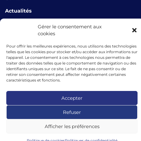
Actualités
info@microlux.lu
Gérer le consentement aux
cookies
+352 45 68 68 76
Pour offrir les meilleures expériences, nous utilisons des technologies
39 Rue Glesener, 1631 Gare, Luxembourg,
telles que les cookies pour stocker et/ou accéder aux informations sur
Luxembourg
l'appareil. Le consentement à ces technologies nous permettra de
traiter des données telles que le comportement de navigation ou des
identifiants uniques sur ce site. Le fait de ne pas consentir ou de
retirer son consentement peut affecter négativement certaines
caractéristiques et fonctions.
Les financements accordés par microlux bénéficient du soutien de
l’Union européenne au titre de l’instrument de garantie dans le cadre
du programme InvestEU.
Accepter
Refuser
Afficher les préférences
Politique de cookies
Politiques de confidentialité