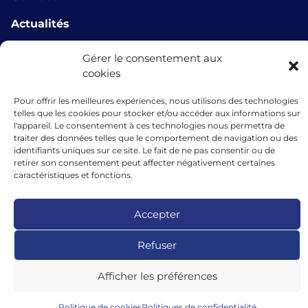
Actualités
info@microlux.lu
Gérer le consentement aux
cookies
+352 45 68 68 76
Pour offrir les meilleures expériences, nous utilisons des technologies
39 Rue Glesener, 1631 Gare, Luxembourg,
telles que les cookies pour stocker et/ou accéder aux informations sur
Luxembourg
l'appareil. Le consentement à ces technologies nous permettra de
traiter des données telles que le comportement de navigation ou des
identifiants uniques sur ce site. Le fait de ne pas consentir ou de
retirer son consentement peut affecter négativement certaines
caractéristiques et fonctions.
Les financements accordés par microlux bénéficient du soutien de
l’Union européenne au titre de l’instrument de garantie dans le cadre
du programme InvestEU.
Accepter
Refuser
Afficher les préférences
Politique de cookies
Politiques de confidentialité