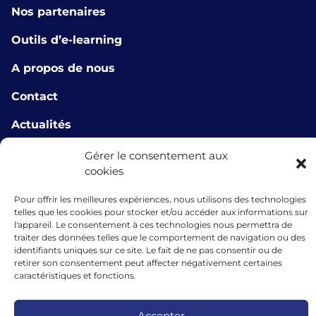
Nos partenaires
Outils d’e-learning
A propos de nous
Contact
Actualités
info@microlux.lu
Gérer le consentement aux
cookies
+352 45 68 68 76
Pour offrir les meilleures expériences, nous utilisons des technologies
39 Rue Glesener, 1631 Gare, Luxembourg,
telles que les cookies pour stocker et/ou accéder aux informations sur
l'appareil. Le consentement à ces technologies nous permettra de
Luxembourg
traiter des données telles que le comportement de navigation ou des
identifiants uniques sur ce site. Le fait de ne pas consentir ou de
retirer son consentement peut affecter négativement certaines
caractéristiques et fonctions.
Les financements accordés par microlux bénéficient du soutien de
l’Union européenne au titre de l’instrument de garantie dans le cadre
du programme InvestEU.
Accepter