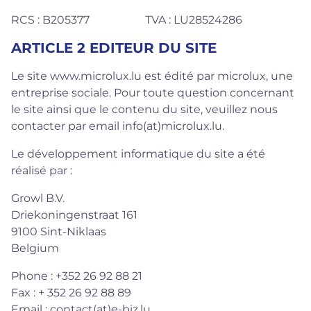
RCS : B205377 TVA : LU28524286
ARTICLE 2 EDITEUR DU SITE
Le site
www.microlux.lu
est édité par microlux, une
entreprise sociale. Pour toute question concernant
le site ainsi que le contenu du site, veuillez nous
contacter par email
info(at)microlux.lu
.
Le développement informatique du site a été
réalisé par :
Growl B.V.
Driekoningenstraat 161
9100 Sint-Niklaas
Belgium
Phone : +352 26 92 88 21
Fax : + 352 26 92 88 89
Email :
contact(at)e-biz.lu