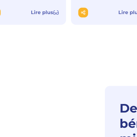
Lire plus
Lire pl
De
bé