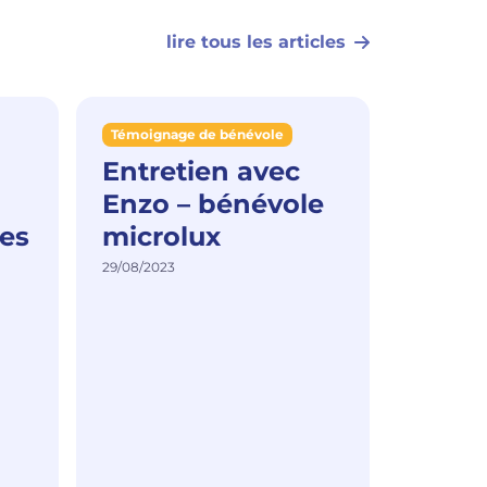
lire tous les articles
Témoignage de bénévole
Témoigna
Entretien avec
Témo
Enzo – bénévole
bénév
es
microlux
José
29/08/2023
29/08/2023