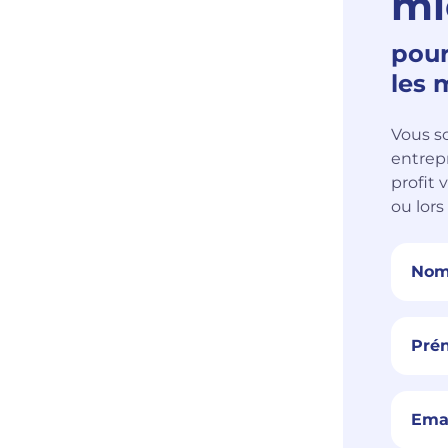
mi
pour
les 
Vous s
entrep
profit 
ou lors