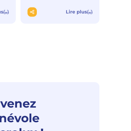
us
Lire plus
venez
névole