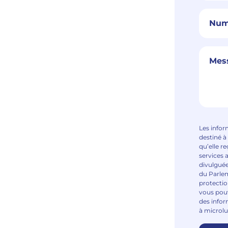
Les infor
destiné à
qu’elle r
services 
divulgué
du Parlem
protectio
vous pouv
des info
à microlu