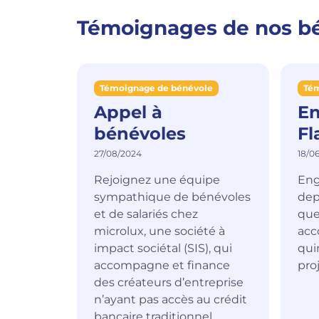
Témoignages de nos b
Témoignage de bénévole
Tém
Appel à
En
bénévoles
Fl
27/08/2024
18/0
Rejoignez une équipe
Eng
sympathique de bénévoles
dep
et de salariés chez
que
microlux, une société à
ac
impact sociétal (SIS), qui
qui
accompagne et finance
proj
des créateurs d’entreprise
n’ayant pas accès au crédit
bancaire traditionnel.