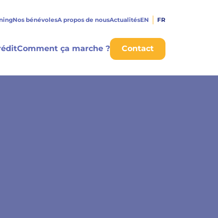
rning
Nos bénévoles
A propos de nous
Actualités
EN
FR
édit
Comment ça marche ?
Contact