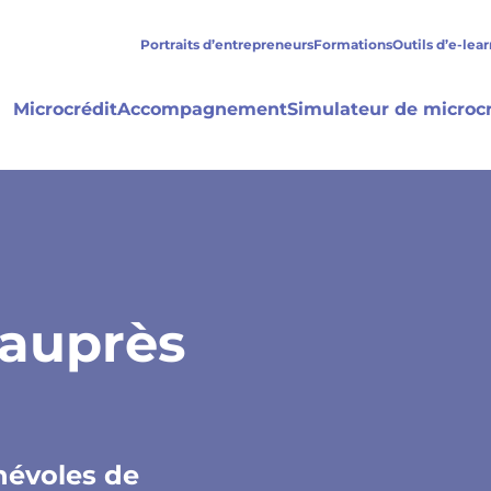
Portraits d’entrepreneurs
Formations
Outils d’e-lea
Microcrédit
Accompagnement
Simulateur de microcr
 auprès
névoles de