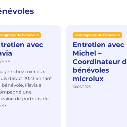
énévoles
oignage de bénévole
Témoignage de bénévole
tretien avec
Entretien avec
avia
Michel –
Coordinateur d
6/2024
bénévoles
agée chez microlux
microlux
uis début 2023 en tant
 bénévole, Flavia a
10/09/2023
compagné une
nzaine de porteurs de
ets.