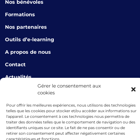
Nos bénévoles
Formations
Nos partenaires
Outils d’e-learning
A propos de nous
Contact
Actualités
Gérer le consentement aux
info@microlux.lu
cookies
+352 45 68 68 76
Pour offrir les meilleures expériences, nous utilisons des technologies
telles que les cookies pour stocker et/ou accéder aux informations sur
39 Rue Glesener, 1631 Gare, Luxembourg,
l'appareil. Le consentement à ces technologies nous permettra de
Luxembourg
traiter des données telles que le comportement de navigation ou des
identifiants uniques sur ce site. Le fait de ne pas consentir ou de
retirer son consentement peut affecter négativement certaines
caractéristiques et fonctions.