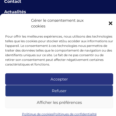
Contact
Actualités
Gérer le consentement aux
info@microlux.lu
cookies
+352 45 68 68 76
Pour offrir les meilleures expériences, nous utilisons des technologies
telles que les cookies pour stocker et/ou accéder aux informations sur
39 Rue Glesener, 1631 Gare, Luxembourg,
l'appareil. Le consentement à ces technologies nous permettra de
Luxembourg
traiter des données telles que le comportement de navigation ou des
identifiants uniques sur ce site. Le fait de ne pas consentir ou de
retirer son consentement peut affecter négativement certaines
caractéristiques et fonctions.
Les financements accordés par microlux bénéficient du soutien de
l’Union européenne au titre de l’instrument de garantie dans le cadre
Accepter
du programme InvestEU.
Refuser
Afficher les préférences
Politique de cookies
Politiques de confidentialité