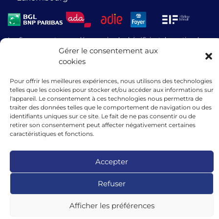
Les financements accordés par microlux bénéficient du soutien de
l’Union européenne au titre de l’instrument de garantie dans le cadre
Gérer le consentement aux
du programme InvestEU.
cookies
Pour offrir les meilleures expériences, nous utilisons des technologies
telles que les cookies pour stocker et/ou accéder aux informations sur
l'appareil. Le consentement à ces technologies nous permettra de
traiter des données telles que le comportement de navigation ou des
identifiants uniques sur ce site. Le fait de ne pas consentir ou de
retirer son consentement peut affecter négativement certaines
caractéristiques et fonctions.
Accepter
Refuser
Afficher les préférences