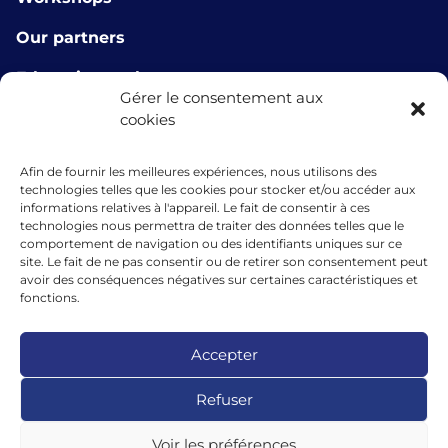
Our partners
E-learning tools
Gérer le consentement aux
About us
cookies
Contact us
Afin de fournir les meilleures expériences, nous utilisons des
technologies telles que les cookies pour stocker et/ou accéder aux
info@microlux.lu
informations relatives à l'appareil. Le fait de consentir à ces
technologies nous permettra de traiter des données telles que le
+352 45 68 68 76
comportement de navigation ou des identifiants uniques sur ce
site. Le fait de ne pas consentir ou de retirer son consentement peut
39 Rue Glesener, 1631 Gare, Luxembourg
avoir des conséquences négatives sur certaines caractéristiques et
fonctions.
Luxembourg
Accepter
The financing granted by microlux benefits from the support of the
Refuser
European Union under the guarantee instrument within the
framework of the InvestEU programme.
Voir les préférences