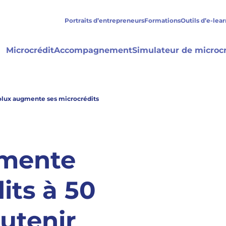
Portraits d’entrepreneurs
Formations
Outils d’e-lea
Microcrédit
Accompagnement
Simulateur de microcr
olux augmente ses microcrédits
gmente
its à 50
utenir