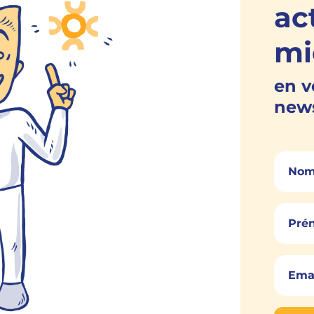
ac
mi
en v
news