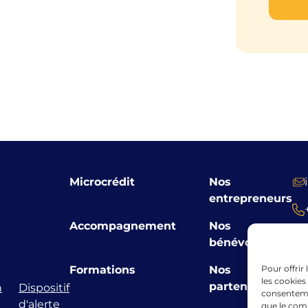
Microcrédit
Nos
entrepreneurs
Accompagnement
Nos
bénévoles
Formations
Nos
Pour offrir
les cookies
partenaires
n
Dispositif
consenteme
d'alerte
que le comp