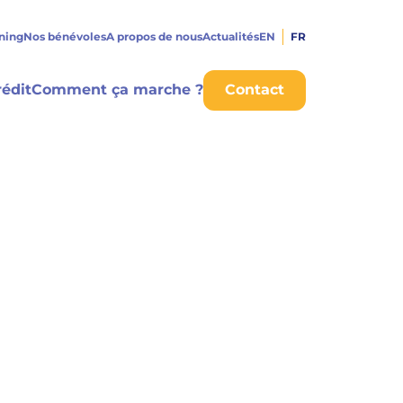
rning
Nos bénévoles
A propos de nous
Actualités
EN
FR
édit
Comment ça marche ?
Contact