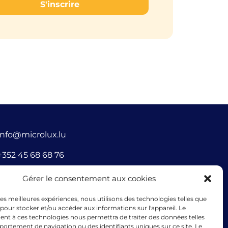
S'inscrire
info@microlux.lu
+352 45 68 68 76
39 Rue Glesener, 1631 Gare, Luxembourg,
Gérer le consentement aux cookies
Luxembourg
 les meilleures expériences, nous utilisons des technologies telles que
 pour stocker et/ou accéder aux informations sur l'appareil. Le
nt à ces technologies nous permettra de traiter des données telles
ortement de navigation ou des identifiants uniques sur ce site. Le