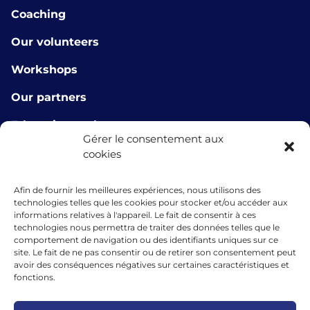
Coaching
Our volunteers
Workshops
Our partners
E-learning tools
Gérer le consentement aux
About us
cookies
Contact us
Afin de fournir les meilleures expériences, nous utilisons des
technologies telles que les cookies pour stocker et/ou accéder aux
info@microlux.lu
informations relatives à l'appareil. Le fait de consentir à ces
technologies nous permettra de traiter des données telles que le
+352 45 68 68 76
comportement de navigation ou des identifiants uniques sur ce
site. Le fait de ne pas consentir ou de retirer son consentement peut
39 Rue Glesener, 1631 Gare, Luxembourg
avoir des conséquences négatives sur certaines caractéristiques et
fonctions.
Luxembourg