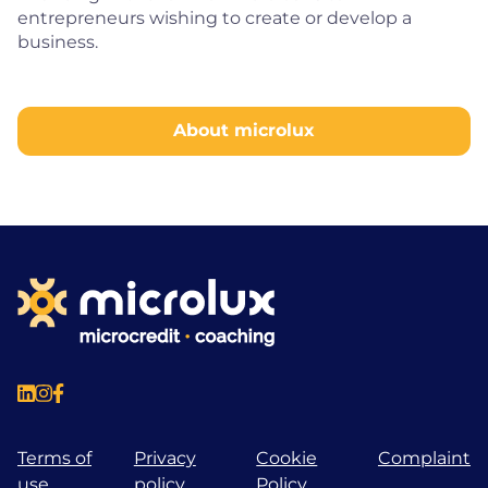
entrepreneurs wishing to create or develop a
business.
About microlux
Terms of
Privacy
Cookie
Complaint
use
policy
Policy