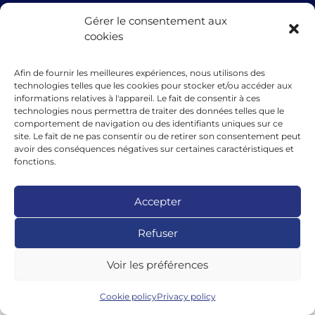
39 Rue Glesener, 1631 Gare, Luxembourg
Gérer le consentement aux
cookies
Luxembourg
Afin de fournir les meilleures expériences, nous utilisons des
technologies telles que les cookies pour stocker et/ou accéder aux
The financing granted by microlux benefits from the support of the
informations relatives à l'appareil. Le fait de consentir à ces
European Union under the guarantee instrument within the
technologies nous permettra de traiter des données telles que le
framework of the InvestEU programme.
comportement de navigation ou des identifiants uniques sur ce
site. Le fait de ne pas consentir ou de retirer son consentement peut
avoir des conséquences négatives sur certaines caractéristiques et
fonctions.
Accepter
Refuser
Voir les préférences
Cookie policy
Privacy policy