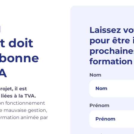
u
Laissez vo
pour être
t doit
prochaine
 bonne
formation 
VA
Nom
jet, il est
liées à la TVA.
son fonctionnement
Prénom
ne mauvaise gestion,
 formation animée par