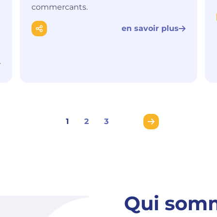
commercants.
en savoir plus
1
2
3
Qui som