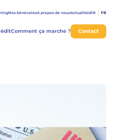
rning
Nos bénévoles
A propos de nous
Actualités
EN
FR
édit
Comment ça marche ?
Contact