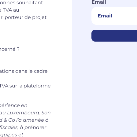
Email
rsonnes souhaitant
a TVA au
 porteur de projet
ncerné ?
gations dans le cadre
 TVA sur la plateforme
périence en
er au Luxembourg. Son
ld & Co l’a amenée à
iscales, à préparer
équipes et